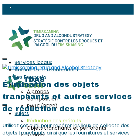
Services locaux
Actualités et événements
Les Rapports
Élimination des objets
La Stratégie
À propos
tranchants et autres services
Composition
PWLE (PEPP)
de réduction des méfaits
Sujets
Réduction des méfaits
Utilisez cet outil pour repérer les lieux de collecte des
Objets tranchants et perforants
objets tranchants ainsi que les fournitures et services
Stigma