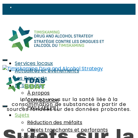
Services locaux
Actualités et événements
Les Rapports
La Stratégie
À propos
Informez-vous sur la santé liée à la
Composition
consommation de substances à partir de
PWLE (PEPP)
sources fondées sur des données probantes.
Sujets
Réduction des méfaits
Sujets sur la
Objets tranchants et perforants
Stigma