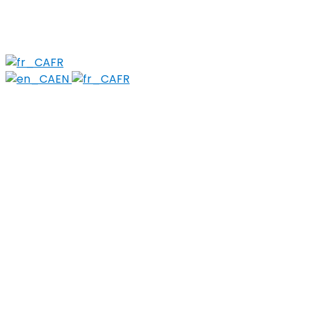
Réduction des méfaits
Objets tranchants et perforants
Stigma
FR
EN
FR