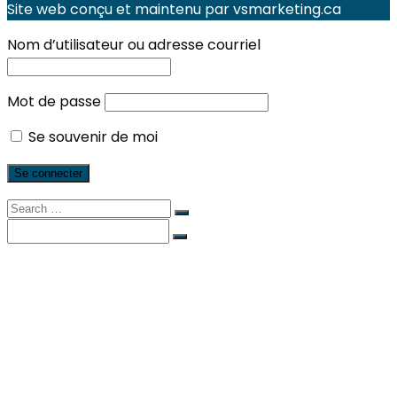
Site web conçu et maintenu par vsmarketing.ca
Nom d’utilisateur ou adresse courriel
Mot de passe
Se souvenir de moi
Search
for:
Search
for:
Services locaux
Actualités et événements
Les Rapports
La Stratégie
À propos
Composition
PWLE (PEPP)
Sujets