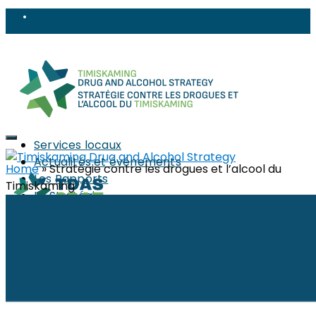
Services locaux
Actualités et événements
Home
»
Stratégie contre les drogues et l’alcool du
Les Rapports
Timiskaming
La Stratégie
À propos
Composition
PWLE (PEPP)
Sujets
Réduction des méfaits
Objets tranchants et perforants
Stigma