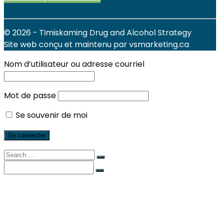
© 2026 - Timiskaming Drug and Alcohol Strategy
Site web conçu et maintenu par vsmarketing.ca
Nom d’utilisateur ou adresse courriel
Mot de passe
Se souvenir de moi
Search
for:
Search
for:
Services locaux
Actualités et événements
Les Rapports
La Stratégie