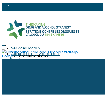
Services locaux
Actualités et événements
Home
»
Communications
Les Rapports
La Stratégie
À propos
Composition
PWLE (PEPP)
Sujets
Réduction des méfaits
Objets tranchants et perforants
Stigma