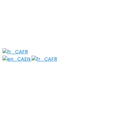
À propos
Composition
PWLE (PEPP)
Sujets
Réduction des méfaits
Objets tranchants et perforants
Stigma
FR
EN
FR