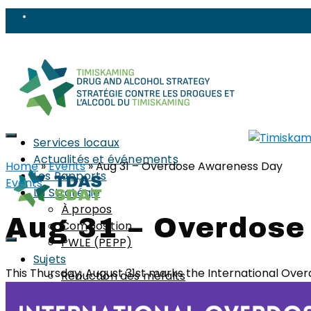
Services locaux
Actualités et événements
Home
»
Events
»
Aug 31 – Overdose Awareness Day
Les Rapports
Events
La Stratégie
À propos
Aug 31 – Overdos
Composition
PWLE (PEPP)
Sujets
This Thursday, August 31st marks the International Ove
Réduction des méfaits
Objets tranchants et perforants
Stigma