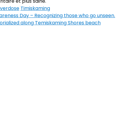
aire et plus saine.
verdose
Timiskaming
areness Day – Recognizing those who go unseen.
orialized along Temiskaming Shores beach