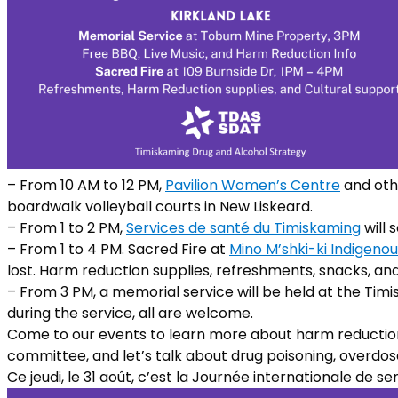
– From 10 AM to 12 PM,
Pavilion Women’s Centre
and othe
boardwalk volleyball courts in New Liskeard.
– From 1 to 2 PM,
Services de santé du Timiskaming
will 
– From 1 to 4 PM. Sacred Fire at
Mino M’shki-ki Indigeno
lost. Harm reduction supplies, refreshments, snacks, and 
– From 3 PM, a memorial service will be held at the Tim
during the service, all are welcome.
Come to our events to learn more about harm reduction,
committee, and let’s talk about drug poisoning, overdos
Ce jeudi, le 31 août, c’est la Journée internationale de se