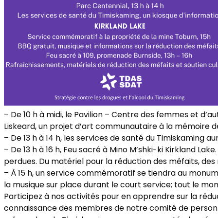
– De 10 h à midi, le Pavilion – Centre des femmes et d’
Liskeard, un projet d’art communautaire à la mémoire d
– De 13 h à 14 h, les services de santé du Timiskaming a
– De 13 h à 16 h, Feu sacré à Mino M’shki-ki Kirkland La
perdues. Du matériel pour la réduction des méfaits, des r
– À 15 h, un service commémoratif se tiendra au monume
la musique sur place durant le court service; tout le mo
Participez à nos activités pour en apprendre sur la réduc
connaissance des membres de notre comité de personnes 