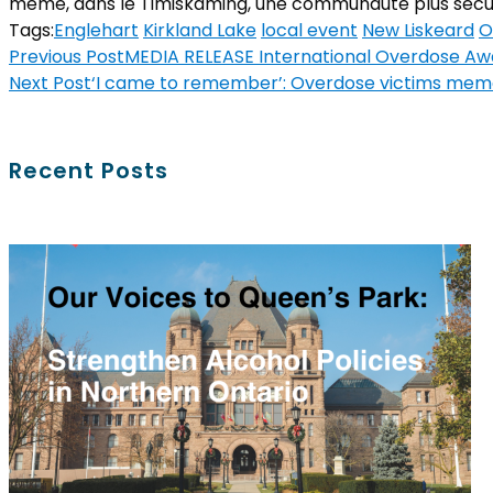
même, dans le Timiskaming, une communauté plus sécurit
Tags:
Englehart
Kirkland Lake
local event
New Liskeard
O
Previous Post
MEDIA RELEASE International Overdose Aw
Next Post
‘I came to remember’: Overdose victims mem
Recent Posts