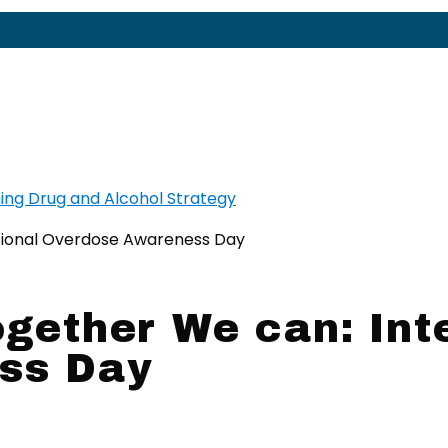
ltional Overdose Awareness Day
gether We can: Int
ss Day