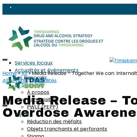
Services locaux
Actualités et événements
Home
»
All
»
Media Release – Together We can: Interna
Les Rapports
All
|
Events
|
Actualités
La Stratégie
À propos
Media Release – To
Composition
PWLE (PEPP)
Overdose Awarene
Sujets
Réduction des méfaits
Objets tranchants et perforants
Stigma