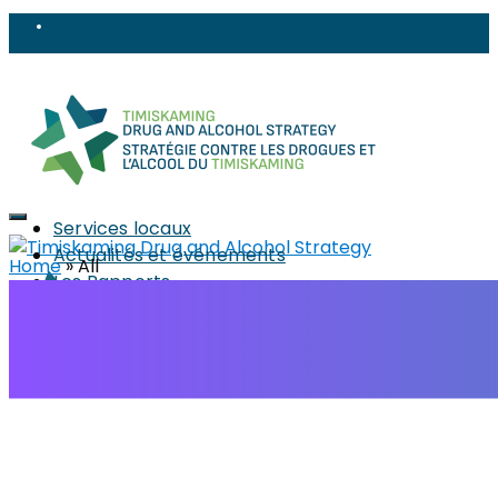
Services locaux
Actualités et événements
Home
»
All
Les Rapports
La Stratégie
À propos
Composition
PWLE (PEPP)
Sujets
Réduction des méfaits
Objets tranchants et perforants
Stigma