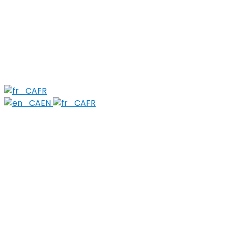
La Stratégie
À propos
Composition
PWLE (PEPP)
Sujets
Réduction des méfaits
Objets tranchants et perforants
Stigma
FR
EN
FR