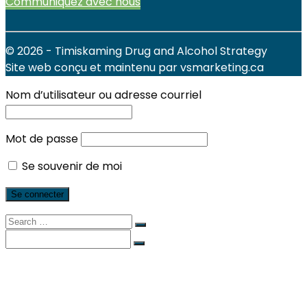
Communiquez avec nous
© 2026 - Timiskaming Drug and Alcohol Strategy
Site web conçu et maintenu par vsmarketing.ca
Nom d’utilisateur ou adresse courriel
Mot de passe
Se souvenir de moi
Search
for:
Search
for:
Services locaux
Actualités et événements
Les Rapports