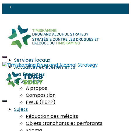
Services locaux
Actualités et événements
Les Rapports
La Stratégie
À propos
Media Inquiries
Composition
PWLE (PEPP)
Sujets
Réduction des méfaits
Objets tranchants et perforants
Stigma